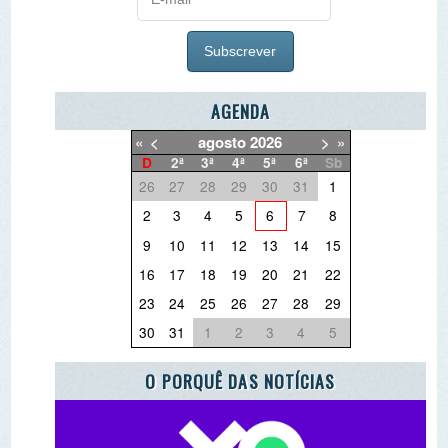
«
<
agosto
2026
>
»
D
2ª
3ª
4ª
5ª
6ª
Sb
26
27
28
29
30
31
1
2
3
4
5
6
7
8
9
10
11
12
13
14
15
16
17
18
19
20
21
22
23
24
25
26
27
28
29
30
31
1
2
3
4
5
O PORQUÊ DAS NOTÍCIAS
O QUE QUER DEITAR FORA?