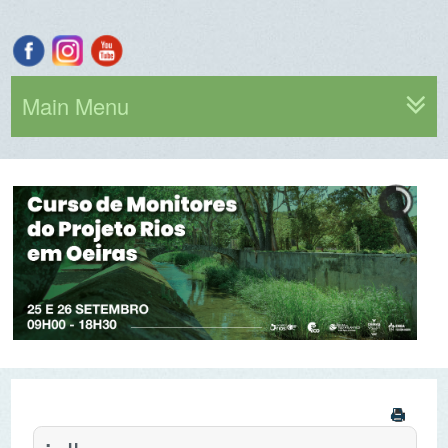
Main Menu
julho,
2026
Por ano
Por mês
Por semana
Hoje