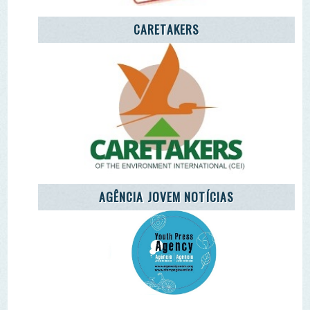
Remover Email (RGPD)
Termos de Uso | Privacidade | Litígio Consumo
Livro de Reclamações Eletronico
Ao aceder a outras paginas deste site sao usados cookies e
recolha dados. Ao aceder ao site consente o uso dos
mesmo sob o RGPD. Sim.