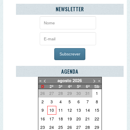
AGENDA
«
<
agosto
2026
>
»
D
2ª
3ª
4ª
5ª
6ª
Sb
26
27
28
29
30
31
1
2
3
4
5
6
7
8
9
10
11
12
13
14
15
16
17
18
19
20
21
22
23
24
25
26
27
28
29
30
31
1
2
3
4
5
O PORQUÊ DAS NOTÍCIAS
O QUE QUER DEITAR FORA?