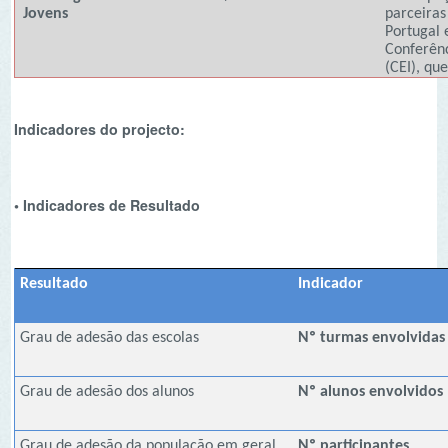
Resultado
Indicador
Me
Grau de adesão das escolas
Nº turmas envolvidas
4
Grau de adesão dos alunos
Nº alunos envolvidos
12
Grau de adesão da população em geral
Nº participantes
50
RIOCEANOS
Visitas a sítios eletrónicos da
Nº visitas
"Kit Mar"
e
50
"Conhecer o Oceano"
Literacia do Oceano
Uploads na Plataforma WEBGIS
Nº dados carregados
40
•Indicadores de Realização Física