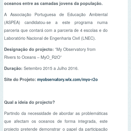
parceria que contará com a parceria de 4 escolas e do
Laboratório Nacional de Engenharia Civil (LNEC).
Designação do projecto:
”My Observatory from
Rivers to Oceans – MyO_R2O”
Duração:
Setembro 2015 a Julho 2016.
Site do Projeto:
myobservatory.wix.com/myo-r2o
Qual a ideia do projecto?
Partindo da necessidade de abordar as problemáticas
que afectam os oceanos de forma integrada, este
projecto pretende demonstrar o papel da participação
pública coordenada na monitorização e gestão do
continuum rio-mar.
Pretende-se ligar jovens, escolas, rios e mar através de
uma rede de recolha de informação relevante sobre os