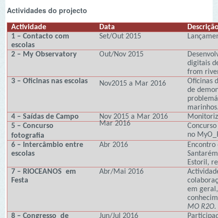
de demonstração
problemáticas a
marinhos.
4 – Saídas de Campo
Nov 2015 a Mar 2016
Monitorização da
Mar 2016
5 – Concurso
Concurso de foto
no MyO_R2O. Abe
fotografia
6 – Intercâmbio entre
Abr 2016
Encontro entre e
escolas
Santarém) em du
Estoril, respect
7 – RIOCEANOS em
Abr/Mai 2016
Actividades de r
Festa
colaboração com 
em geral, com o
conhecimento s
MO R2O
.
8 – Congresso de
Jun/Jul 2016
Participação de
Jovens
parceiras na de
Portugal e divul
Conferência Car
(CEI), que se re
Indicadores do projecto:
• Indicadores de Resultado