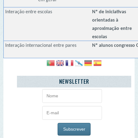
AGENDA
«
<
agosto
2026
>
»
D
2ª
3ª
4ª
5ª
6ª
Sb
26
27
28
29
30
31
1
2
3
4
5
6
7
8
9
10
11
12
13
14
15
16
17
18
19
20
21
22
23
24
25
26
27
28
29
30
31
1
2
3
4
5
O PORQUÊ DAS NOTÍCIAS