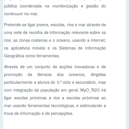
rios, as zonas costeiras e o oceano, usando a internet,
os aplicativos móveis e os Sistemas de Informação
Geográfica como ferramentas.
Através de um conjunto de acções inovadoras e de
promoção da literacia dos oceanos, dirigidas
particularmente a alunos do 3.º ciclo e secundário, mas
com integração da população em geral, MyO_R2O irá
ligar escolas próximas a rios a escolas próximas ao
mar usando ferramentas tecnológicas, e estimulando a
troca de informação e de percepções.
Actividades do projecto
Actividade
Data
Descrição
1 – Contacto com
Set/Out 2015
Lançamento do p
escolas
2 – My Observatory
Out/Nov 2015
Desenvolvimento
digitais de moni
from rivers to o
3 – Oficinas nas escolas
Oficinas de apr
Nov
2
0
1
5 a Mar 2016