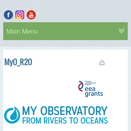
Main Menu
MyO_R2O