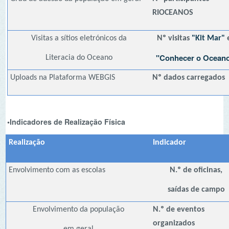
Realização
Indicador
M
Envolvimento com as escolas
N.º de oficinas,
2
saídas de campo
Envolvimento da população
N.º de eventos
4
organizados
em geral
Interação entre escolas
Nº de iniciativas
2
orientadas à
aproximação entre
escolas
Interação internacional entre pares
Nº alunos congresso CEI
4
NEWSLETTER