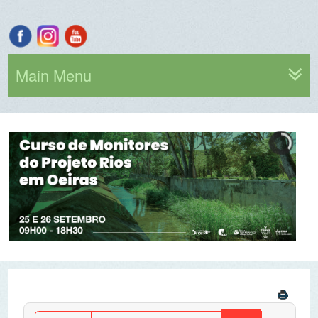
Main Menu
Por ano
Por mês
Por semana
Hoje
Ir para o mês