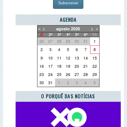
«
<
agosto
2026
>
»
D
2ª
3ª
4ª
5ª
6ª
Sb
26
27
28
29
30
31
1
2
3
4
5
6
7
8
9
10
11
12
13
14
15
16
17
18
19
20
21
22
23
24
25
26
27
28
29
30
31
1
2
3
4
5
O PORQUÊ DAS NOTÍCIAS
O QUE QUER DEITAR FORA?