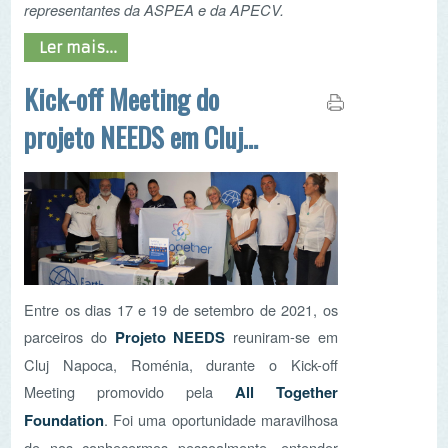
parceiros do
Projeto NEEDS
reuniram-se em
Cluj Napoca, Roménia, durante o Kick-off
Meeting promovido pela
All Together
Foundation
. Foi uma oportunidade maravilhosa
de nos conhecermos pessoalmente, entender
como os parceiros trabalham, compartilhar os
nossos pontos de vista sobre a
Carta da Terra
e
exprimir as nossas expectativas sobre o projeto.
Ler mais...
NEWSLETTER