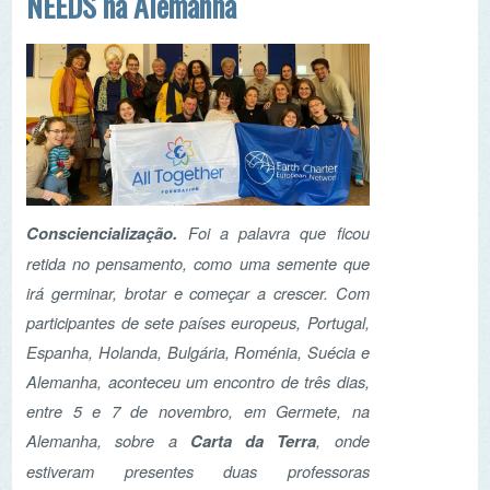
participantes de sete países europeus, Portugal,
Espanha, Holanda, Bulgária, Roménia, Suécia e
Alemanha, aconteceu um encontro de três dias,
entre 5 e 7 de novembro, em Germete, na
Alemanha, sobre a
Carta da Terra
, onde
estiveram presentes duas professoras
representantes da ASPEA e da APECV.
Ler mais...
Kick-off Meeting do
projeto NEEDS em Cluj
Napoca, na Roménia
Entre os dias 17 e 19 de setembro de 2021, os