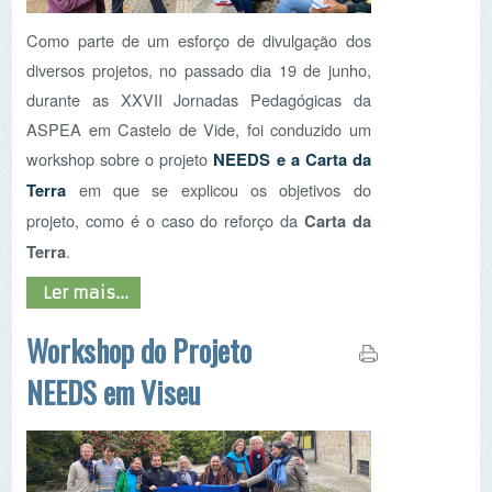
projeto, como é o caso do reforço da
Carta da
Terra
.
Ler mais...
Workshop do Projeto
NEEDS em Viseu
Nos dias 5, 6 e 7 de Abril realizou-se o workshop
do Projeto NEEDS em Viseu, Portugal, sob a
coordenação da ASPEA Viseu. Estiveram
presentes delegados das organizações parceiras
(Suécia, Paises Baixos, Bulgária, Alemanha,
Espanha e Roménia). Durante três dias intensos