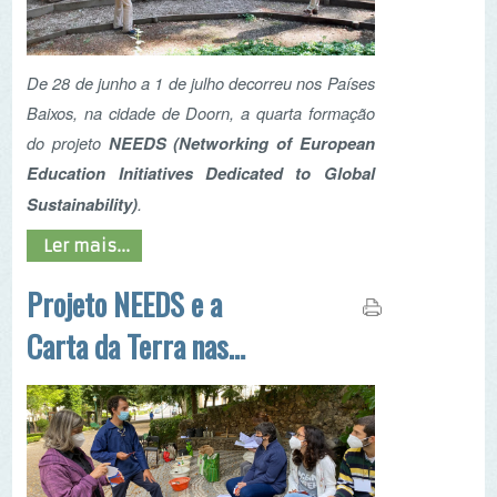
Education Initiatives Dedicated to Global
Sustainability)
.
Ler mais...
Projeto NEEDS e a
Carta da Terra nas
XXVII Jornadas
Pedagógicas de
Educação Ambiental
Como parte de um esforço de divulgação dos
diversos projetos, no passado dia 19 de junho,
durante as XXVII Jornadas Pedagógicas da
ASPEA em Castelo de Vide, foi conduzido um
workshop sobre o projeto
NEEDS e a Carta da
Terra
em que se explicou os objetivos do