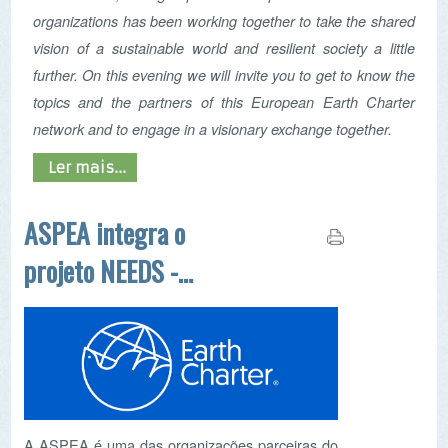
vision of a sustainable world and resilient society a little
further. On this evening we will invite you to get to know the
topics and the partners of this European Earth Charter
network and to engage in a visionary exchange together.
Ler mais...
ASPEA integra o
projeto NEEDS -
Networking of European
Education Initiatives
Dedicated to Global
Sustainability
A ASPEA é uma das organizações parceiras do
projeto
NEEDS (Networking of European
Education Initiatives Dedicated to Global
Sustainability)
, que surge no seguimento de