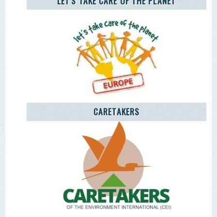
Remover Email (RGPD)
Termos de Uso | Privacidade | Litígio Consumo
Livro de Reclamações Eletronico
Ao aceder a outras paginas deste site sao usados cookies e
recolha dados. Ao aceder ao site consente o uso dos
mesmo sob o RGPD. Sim.