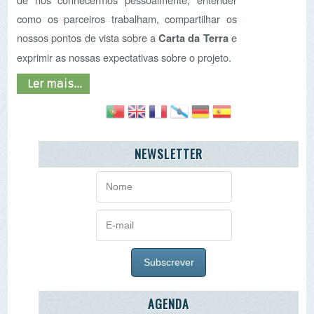
AGENDA
«
<
agosto
2026
>
»
D
2ª
3ª
4ª
5ª
6ª
Sb
26
27
28
29
30
31
1
2
3
4
5
6
7
8
9
10
11
12
13
14
15
16
17
18
19
20
21
22
23
24
25
26
27
28
29
30
31
1
2
3
4
5
O PORQUÊ DAS NOTÍCIAS