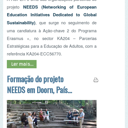
uma candiatura à Ação-chave 2 do Programa
Erasmus +, no sector KA204 – Parcerias
Estratégicas para a Educação de Adultos, com a
referência KA204-ECC56770.
Ler mais...
Formação do projeto
NEEDS em Doorn, Países
Baixos
De 28 de junho a 1 de julho decorreu nos Países
Baixos, na cidade de Doorn, a quarta formação
do projeto
NEEDS (Networking of European