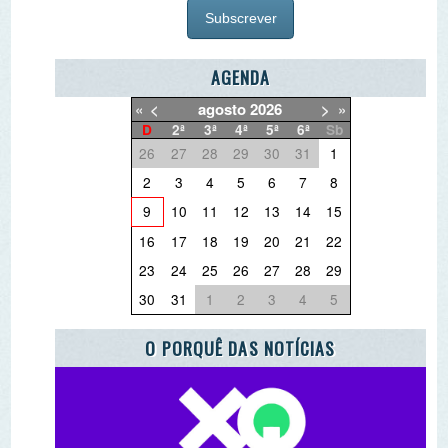
«
<
agosto
2026
>
»
D
2ª
3ª
4ª
5ª
6ª
Sb
26
27
28
29
30
31
1
2
3
4
5
6
7
8
9
10
11
12
13
14
15
16
17
18
19
20
21
22
23
24
25
26
27
28
29
30
31
1
2
3
4
5
O PORQUÊ DAS NOTÍCIAS
O QUE QUER DEITAR FORA?