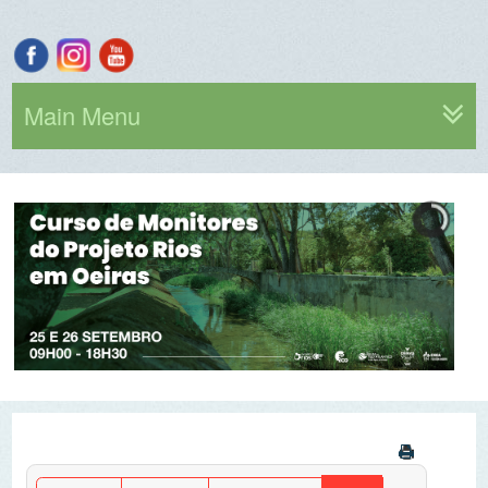
Main Menu
Por ano
Por mês
Por semana
Hoje
Ir para o mês