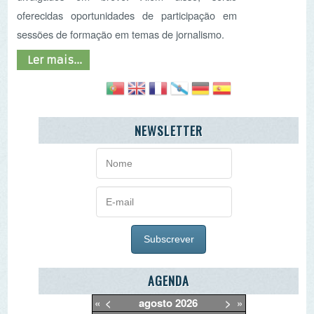
AGENDA
«
<
agosto
2026
>
»
D
2ª
3ª
4ª
5ª
6ª
Sb
26
27
28
29
30
31
1
2
3
4
5
6
7
8
9
10
11
12
13
14
15
16
17
18
19
20
21
22
23
24
25
26
27
28
29
30
31
1
2
3
4
5
O PORQUÊ DAS NOTÍCIAS