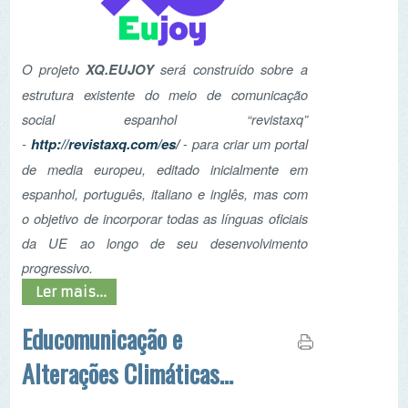
-
http://revistaxq.com/es/
-
para criar um portal
de media europeu, editado inicialmente em
espanhol, português, italiano e inglês, mas com
o objetivo de incorporar todas as línguas oficiais
da UE ao longo de seu desenvolvimento
progressivo.
Ler mais...
Educomunicação e
Alterações Climáticas
na Escola: educando
para um planeta
saudável
Numa era em que a crise climática é cada vez
mais evidente, é crucial educar as gerações