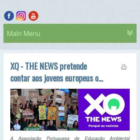
Main Menu
XQ - THE NEWS pretende
contar aos jovens europeus o
porquê das notícias
A Associação Portuguesa de Educação Ambiental
(ASPEA) integra um consórcio, com outras quatro