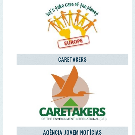
Remover Email (RGPD)
Termos de Uso | Privacidade | Litígio Consumo
Livro de Reclamações Eletronico
Ao aceder a outras paginas deste site sao usados cookies e
recolha dados. Ao aceder ao site consente o uso dos
mesmo sob o RGPD. Sim.