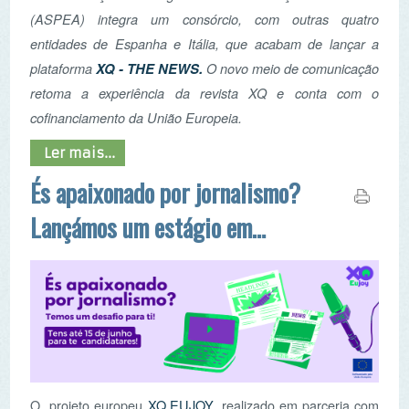
entidades de Espanha e Itália, que acabam de lançar a
XQ - THE NEWS.
plataforma
O novo meio de comunicação
retoma a experiência da revista XQ e conta com o
cofinanciamento da União Europeia.
Ler mais...
És apaixonado por jornalismo?
Lançámos um estágio em
mobilidade destinado a jovens
O projeto europeu
XQ.EUJOY
, realizado em parceria com
a
, está
Associação Portuguesa de Educação Ambiental
à procura de jovens portugueses entre os 18 e 25 anos,
com uma paixão por jornalismo que queiram participar num