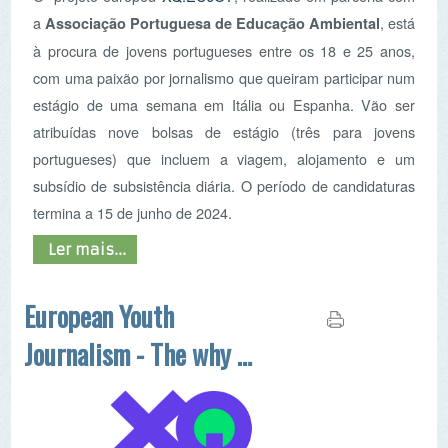
estágio de uma semana em Itália ou Espanha. Vão ser
atribuídas nove bolsas de estágio (três para jovens
portugueses) que incluem a viagem, alojamento e um
subsídio de subsistência diária. O período de candidaturas
termina a 15 de junho de 2024.
Ler mais...
European Youth
Journalism - The why of
the news
O projeto
XQ.EUJOY
será construído sobre a
estrutura existente do meio de comunicação
social espanhol “revistaxq”