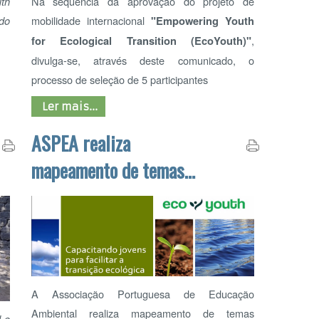
processo de seleção de 5 participantes
PAR
Ler mais...
ASPEA realiza
mapeamento de temas
ambientais (ar, resíduos
e energia) no município
de Aveiro
REG
EQ
A Associação Portuguesa de Educação
Ambiental realiza mapeamento de temas
ambientais (ar, resíduos e energia) no município
de Aveiro âmbito do projeto
EcoYouth
(Empowering Youth for Ecological Transition).
ADOT
Ler mais...