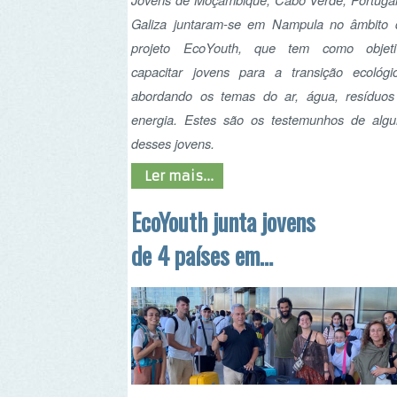
desses jovens.
Ler mais...
EcoYouth junta jovens
de 4 países em
Moçambique para
promover a Educação
Ambiental
Ao longo do
Projeto EcoYouth
, foram
realizadas algumas mobilidades de jovens,
sendo que a última teve lugar em Moçambique e
contou com 20 jovens de Portugal, Galiza,
Moçambique e Cabo Verde, que visitaram a
região de Nampula, de 14 a 23 de junho de
2022.