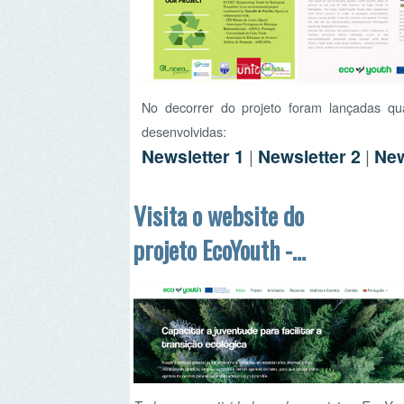
No decorrer do projeto foram lançadas quatro ne
desenvolvidas:
Newsletter 1
|
Newsletter 2
|
Newslett
Visita o website do
projeto EcoYouth -
www.ecoyouth.eu
Todas as atividades do projeto EcoYouth
poderão ser acompanhadas no site oficial do
projeto -
www.ecoyouth.eu
.