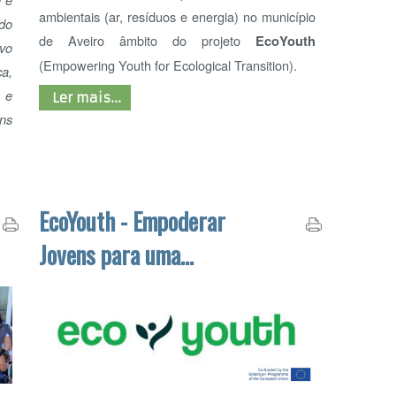
EcoYouth - Empoderar
AD
Jovens para uma
Transição Ecológica
O projeto ambiental
EcoYouth
é coordenado
pelo concelho de Porriño (Espanha) em parceria
com a
IES Ribeira do Louro
(Espanha), a
Associação Portuguesa de Educação
Ambiental - ASPEA
(Portugal), a
Universidade de Cabo Verde
(Cabo Verde) e a
Associação de Educação de Jovens e