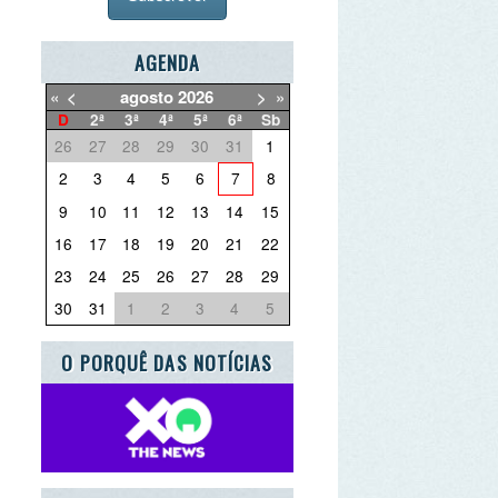
AGENDA
agosto
2026
>
»
ª
3ª
4ª
5ª
6ª
Sb
7
28
29
30
31
1
3
4
5
6
7
8
0
11
12
13
14
15
7
18
19
20
21
22
4
25
26
27
28
29
1
1
2
3
4
5
ORQUÊ DAS NOTÍCIAS
E QUER DEITAR FORA?