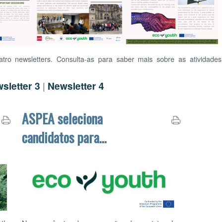
«
<
D
2
wsletters. Consulta-as para saber mais sobre as atividades
26
2
2
er 3
|
Newsletter 4
9
1
16
1
ASPEA seleciona
23
2
candidatos para
30
3
intercâmbio de
O P
trabalhadores com
Jovens
Na sequência da aprovação do projeto de
O QU
mobilidade internacional
"Empowering Youth
for Ecological Transition (EcoYouth)"
,
divulga-se, através deste comunicado, o