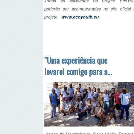
"Uma experiência que
levarei comigo para a
vida!" - Jovens do
projeto EcoYouth em
Moçambique
Jovens de Moçambique, Cabo Verde, Portugal e
Galiza juntaram-se em Nampula no âmbito do
projeto EcoYouth, que tem como objetivo
capacitar jovens para a transição ecológica,
abordando os temas do ar, água, resíduos e
energia. Estes são os testemunhos de alguns