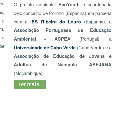
Adultos de Nampula- ASEJANA
(Moçambique).
Ler mais...
CEN
EDU
LET