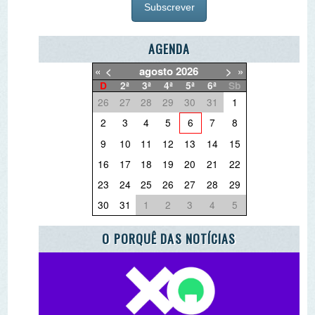
«
<
agosto
2026
>
»
D
2ª
3ª
4ª
5ª
6ª
Sb
26
27
28
29
30
31
1
2
3
4
5
6
7
8
9
10
11
12
13
14
15
16
17
18
19
20
21
22
23
24
25
26
27
28
29
30
31
1
2
3
4
5
O PORQUÊ DAS NOTÍCIAS
O QUE QUER DEITAR FORA?