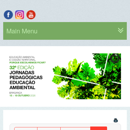
Main Menu
Por ano
Por mês
Por semana
Hoje
Ir para o mês