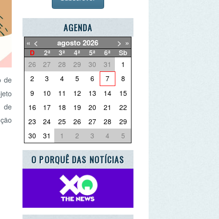
AGENDA
agosto
2026
>
»
2ª
3ª
4ª
5ª
6ª
Sb
27
28
29
30
31
1
3
4
5
6
7
8
10
11
12
13
14
15
17
18
19
20
21
22
24
25
26
27
28
29
31
1
2
3
4
5
PORQUÊ DAS NOTÍCIAS
UE QUER DEITAR FORA?