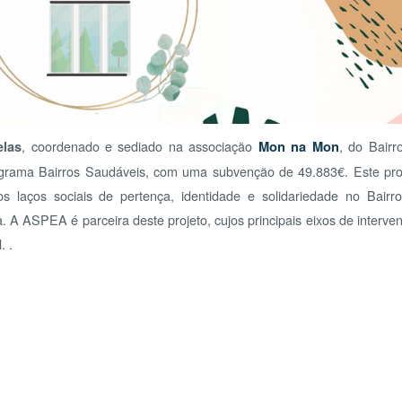
«
<
D
26
2
coordenado e sediado na associação
Mon na Mon
, do Bairro de
 Bairros Saudáveis, com uma subvenção de 49.883€. Este projeto
9
s sociais de pertença, identidade e solidariedade no Bairro de
16
EA é parceira deste projeto, cujos principais eixos de intervenção
23
30
O 
O Q