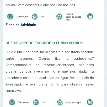
Ficha da Atividade
CUIDAR DE MIM E DO PLANETA
(disponível
brevemente)
No nosso dia-a-dia são muitos os produtos de higiene
pessoal que utilizamos. No entanto, sem nos
apercebermos muitos deles contêm produtos pouco
saudáveis para nós e para o ambiente. A solução é
bastante simples: utilizar produtos cosméticos naturais,
isentos de químicos e amigos do planeta. Para tal,
bastará conhecermos alguns bons ingredientes,
conhecermos algumas regras da química e criarmos os
nossos próprios produtos.