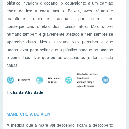
mamíferos marinhos acabam por sofrer as
consequências diretas dos nossos atos. Mas o ser
humano também é gravemente afetado e nem sempre se
apercebe disso. Nesta atividade vais perceber o que
podes fazer para evitar que o plástico chegue ao oceano
e como incentivar que outras pessoas se juntem a esta
causa.
Ficha da Atividade
MARÉ CHEIA DE VIDA
À medida que a maré vai descendo, ficam a descoberto
as poças de maré, janelas abertas para o fundo no mar.
Numa visita guiada a estes locais únicos vais ficar a
conhecer os animais que aqui vivem e os seus “truques”