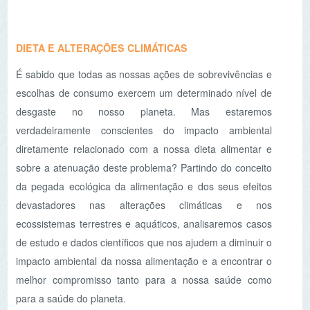
AGENDA
«
<
agosto
2026
>
»
D
2ª
3ª
4ª
5ª
6ª
Sb
26
27
28
29
30
31
1
2
3
4
5
6
7
8
9
10
11
12
13
14
15
16
17
18
19
20
21
22
23
24
25
26
27
28
29
30
31
1
2
3
4
5
O PORQUÊ DAS NOTÍCIAS