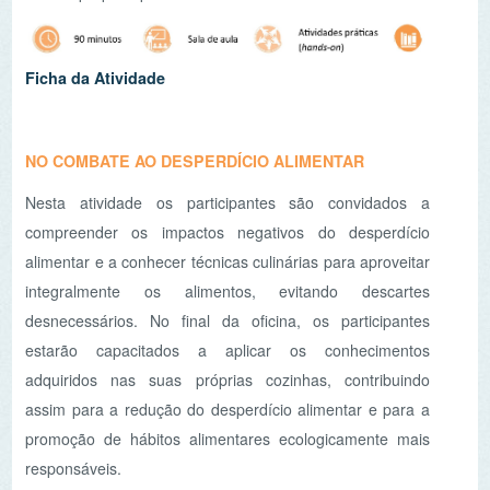
Ficha da Atividade
TÁ NA HORTA
(disponível brevemente)
Que bom que é colher os legumes e os frutos
diretamente da horta e saboreá-los plenos de aroma e
sabor! A Natureza é generosa e a todos dá-nos esta
oportunidade. Prepara-te para mexer e remexer na terra.
Como criar uma horta familiar ou comunitária onde todos
podem ajudar. Pondo em prática a economia circular e os
princípios da agricultura biológica criaremos um oásis de
vida rico em biodiversidade e alimentos.
Ficha da Atividade
COMPOSTAGEM EM CASA