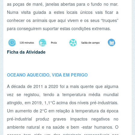
para conseguirem suportar estas condições extremas.
Ficha da Atividade
OCEANO AQUECIDO, VIDA EM PERIGO
A década de 2011 a 2020 foi a mais quente que alguma
vez se registou, tendo a temperatura média mundial
atingido, em 2019, 1,1°C acima dos níveis pré-industriais.
Um aumento de 2°C em relação à temperatura da época
pré-industrial produz graves impactos negativos no
ambiente natural e na saúde e bem -estar humanos. O
oceano tem sido um dos principais responsáveis por
atenuar os efeitos das alterações climáticas, mas está a
atingir o seu limite. Nesta atividade irás perceber quais
são os nossos impactos no oceano, de que forma
condicionam o nosso futuro e o que podemos fazer para