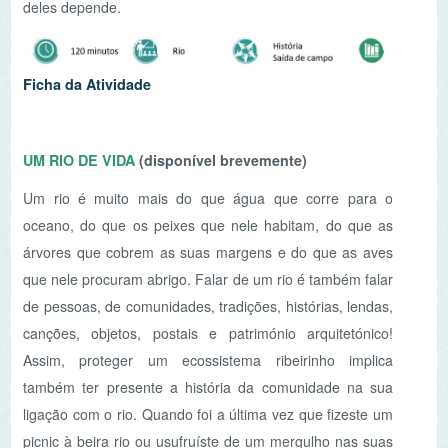
Assim, proteger um ecossistema ribeirinho implica
também ter presente a história da comunidade na sua
ligação com o rio. Quando foi a última vez que fizeste um
picnic à beira rio ou usufruíste de um mergulho nas suas
águas? Vem descobrir o que nos une aos rios.
Ficha da Atividade
QUE SEGREDOS ESCONDE O FUNDO DO RIO?
O rio é um lugar com imensa vida e o seu fundo esconde
vários tesouros. Queres ficar a conhecê-los?
Apresentamos-te os macroinvertebrados, pequenos
organismos que vivem no rio e que nos ajudam a
perceber o estado da qualidade da água. Veste a pele de
investigador e aventura-te no rio para observar estes
seres vivos.