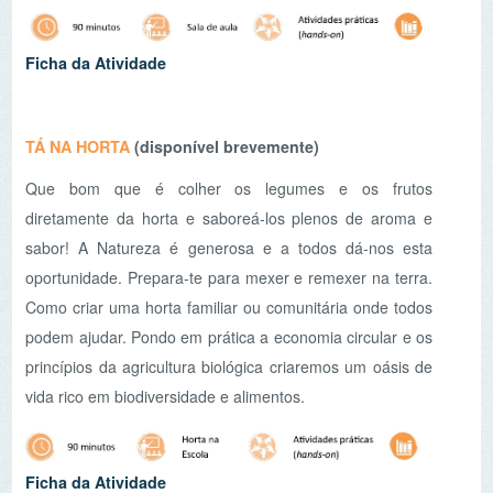
Esta oficina sensibiliza para a importância de integrarmos
o sistema alimentar na roda da economia circular. Depois
de bem aproveitados todos os componentes nutritivos
dos alimentos – cascas, caules e ramas – pois, nada
deve ser desperdiçado – há que fazer a compostagem
dos resíduos resultantes e devolver os nutrientes ao solo.
Para tal, os participantes irão aprender a criar um mini-
compostor com garrafa ou garrafão PET para reproduzir
em casa e ajudar na compostagem dos resíduos
orgânicos.
Ficha da Atividade
DIETA E ALTERAÇÕES CLIMÁTICAS
É sabido que todas as nossas ações de sobrevivências e
escolhas de consumo exercem um determinado nível de