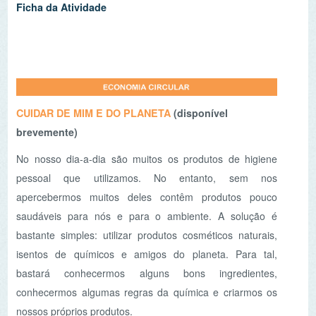
Ficha da Atividade
NO COMBATE AO DESPERDÍCIO ALIMENTAR
Nesta atividade os participantes são convidados a
compreender os impactos negativos do desperdício
alimentar e a conhecer técnicas culinárias para aproveitar
integralmente os alimentos, evitando descartes
desnecessários. No final da oficina, os participantes
estarão capacitados a aplicar os conhecimentos
adquiridos nas suas próprias cozinhas, contribuindo
assim para a redução do desperdício alimentar e para a
promoção de hábitos alimentares ecologicamente mais
responsáveis.