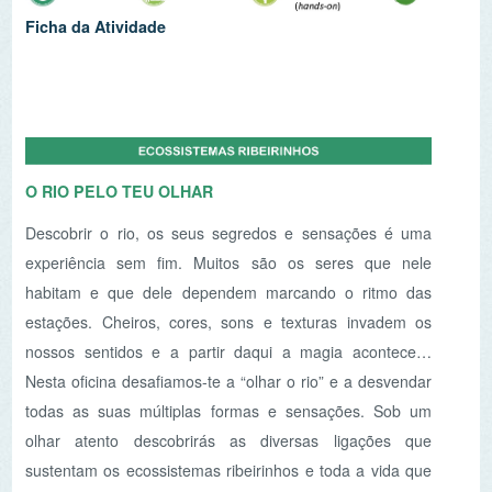
nossos sentidos e a partir daqui a magia acontece…
Nesta oficina desafiamos-te a “olhar o rio” e a desvendar
todas as suas múltiplas formas e sensações. Sob um
olhar atento descobrirás as diversas ligações que
sustentam os ecossistemas ribeirinhos e toda a vida que
deles depende.
Ficha da Atividade
UM RIO DE VIDA
(disponível brevemente)
Um rio é muito mais do que água que corre para o
oceano, do que os peixes que nele habitam, do que as
árvores que cobrem as suas margens e do que as aves
que nele procuram abrigo. Falar de um rio é também falar
de pessoas, de comunidades, tradições, histórias, lendas,
canções, objetos, postais e património arquitetónico!