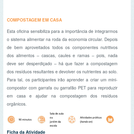
desgaste no nosso planeta. Mas estaremos
verdadeiramente conscientes do impacto ambiental
diretamente relacionado com a nossa dieta alimentar e
sobre a atenuação deste problema? Partindo do conceito
da pegada ecológica da alimentação e dos seus efeitos
devastadores nas alterações climáticas e nos
ecossistemas terrestres e aquáticos, analisaremos casos
de estudo e dados científicos que nos ajudem a diminuir o
impacto ambiental da nossa alimentação e a encontrar o
melhor compromisso tanto para a nossa saúde como
para a saúde do planeta.
Ficha da Atividade
NEWSLETTER