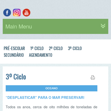
Main Menu
PRÉ-ESCOLAR
1º CICLO
2º CICLO
3º CICLO
SECUNDÁRIO
AGENDAMENTO
3º Ciclo
“DESPLASTICAR” PARA O MAR PRESERVAR!
Todos os anos, cerca de oito milhões de toneladas de
plástico invadem o oceano, o equivalente a um camião
cheio de lixo a cada minuto. Peixes, aves, répteis e