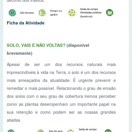
imprescindíveis à vida na Terra, o solo é um dos recursos
mais ameaçados da atualidade. É urgente prevenir e
remediar o mais possível. Relacionando o grau de erosão
dos solos com o seu grau de cobertura iremos perceber
como as plantas desempenham um importante papel na
sua retenção e como podem ser as nossas grandes
aliadas.
Ficha da Atividade
QUE INVASORA SOU?
Nesta oficina vais conhecer as plantas invasoras que se
instalaram nos nossos ecossistemas florestais, aprender
sobre as suas principais características, como se
propagam e porque são uma ameaça à nossa
biodiversidade. Os motivos da invasão e os sucessos