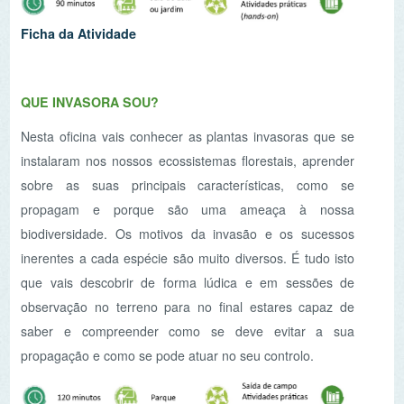
inerentes a cada espécie são muito diversos. É tudo isto
que vais descobrir de forma lúdica e em sessões de
observação no terreno para no final estares capaz de
saber e compreender como se deve evitar a sua
propagação e como se pode atuar no seu controlo.
Ficha da Atividade
O RIO PELO TEU OLHAR
Descobrir o rio, os seus segredos e sensações é uma
experiência sem fim. Muitos são os seres que nele
habitam e que dele dependem marcando o ritmo das
estações. Cheiros, cores, sons e texturas invadem os