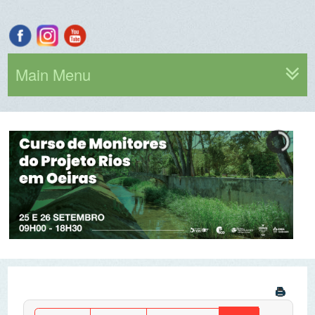
Main Menu
Por ano
Por mês
Por semana
Hoje
Ir para o mês