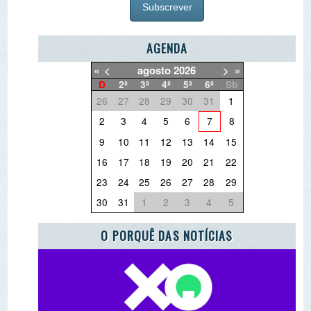
«
<
agosto
2026
>
»
D
2ª
3ª
4ª
5ª
6ª
Sb
26
27
28
29
30
31
1
2
3
4
5
6
7
8
9
10
11
12
13
14
15
16
17
18
19
20
21
22
23
24
25
26
27
28
29
30
31
1
2
3
4
5
O PORQUÊ DAS NOTÍCIAS
O QUE QUER DEITAR FORA?