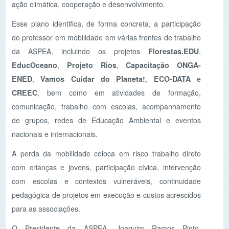
A perda da mobilidade coloca em risco trabalho direto
com crianças e jovens, participação cívica, intervenção
com escolas e contextos vulneráveis, continuidade
pedagógica de projetos em execução e custos acrescidos
para as associações.
O Presidente da ASPEA, Joaquim Ramos Pinto,
considera, por isso, que a posição agora assumida pela
CADA confirma a legitimidade das preocupações
manifestadas desde o início: uma decisão com impactos
pedagógicos, institucionais, sociais e económicos
relevantes não pode ser tomada sem fundamentação
acessível, sem critérios transparentes e sem avaliação
prévia das consequências.
A associação espera que o MECI cumpra agora
integralmente o parecer da CADA e disponibilize,
sem
omissões nem subterfúgios
, toda a documentação
administrativa relevante, designadamente: