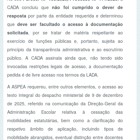
princípio da transparência administrativa e ao escrutínio
público. A CADA assinala ainda que, não tendo sido
invocadas restrições legais de acesso, a documentação
pedida é de livre acesso nos termos da LADA.
A ASPEA requereu, entre outros elementos, o acesso ao
texto integral do despacho ministerial de 9 de dezembro
de 2025, referido na comunicação da Direção-Geral da
Administração Escolar relativa à cessação das
mobilidades estatutárias, bem como a clarificação do
respetivo âmbito de aplicação, incluindo tipos de
mobilidade abrangidos, eventual distinção entre docentes
afetos a serviços do Ministério e docentes em mobilidade
em entidades externas ao abrigo de protocolos
interministeriais, e a existência de regimes transitórios ou
exceções, assim como as listas de docentes que foram
ou não abrangidos pelo referido Despacho, tais como as
trocas de pareceres com os Diretores de Agrupamentos