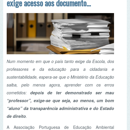
sobre a cessação da
mobilidade de docentes
Num momento em que o país tanto exige da Escola, dos
professores e da educação para a cidadania e
sustentabilidade, espera-se que o Ministério da Educação
saiba, pelo menos agora, aprender com os erros
cometidos:
depois de ter demonstrado ser mau
“professor”, exige-se que seja, ao menos, um bom
“aluno” da transparência administrativa e do Estado
de direito
.
A Associação Portuguesa de Educação Ambiental
(ASPEA) considera que a atuação do Ministério da
Educação, Ciência e Inovação (MECI) no processo de
cessação da mobilidade estatutária de docentes revelou