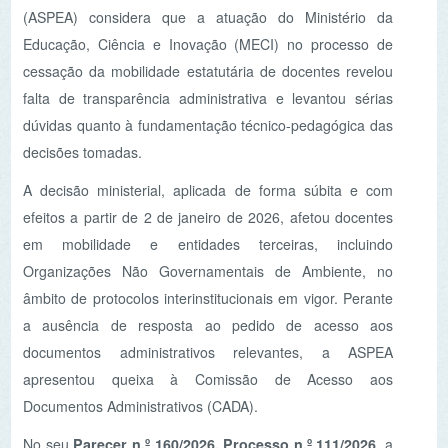
falta de transparência administrativa e levantou sérias
dúvidas quanto à fundamentação técnico-pedagógica das
decisões tomadas.
A decisão ministerial, aplicada de forma súbita e com
efeitos a partir de 2 de janeiro de 2026, afetou docentes
em mobilidade e entidades terceiras, incluindo
Organizações Não Governamentais de Ambiente, no
âmbito de protocolos interinstitucionais em vigor. Perante
a ausência de resposta ao pedido de acesso aos
documentos administrativos relevantes, a ASPEA
apresentou queixa à Comissão de Acesso aos
Documentos Administrativos (CADA).
No seu
Parecer n.º 160/2026, Processo n.º 111/2026
, a
CADA concluiu que
não foi cumprido o dever de
resposta
por parte da entidade requerida e determinou
que
deve ser facultado o acesso à documentação
solicitada
, por se tratar de matéria respeitante ao
exercício de funções públicas e, portanto, sujeita ao