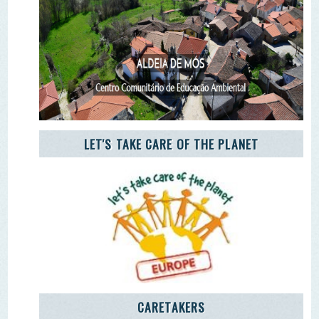
AGÊNCIA JOVEM NOTÍCIAS
Remover Email (RGPD)
Termos de Uso | Privacidade | Litígio Consumo
Livro de Reclamações Eletronico
Ao aceder a outras paginas deste site sao usados cookies e
recolha dados. Ao aceder ao site consente o uso dos
mesmo sob o RGPD. Sim.