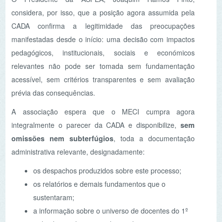
os despachos produzidos sobre este processo;
os relatórios e demais fundamentos que o
sustentaram;
a informação sobre o universo de docentes do 1º
ciclo abrangidos e não abrangidos;
os critérios adotados para a cessação da
mobilidade;
os eventuais pareceres e comunicações trocadas
com agrupamentos e escolas.
A ASPEA recorda que os processos judiciais relativos às
providências cautelares continuam a aguardar decisão
final. Entretanto, permanece por esclarecer por que
motivo, supostamente, só posteriormente foram pedidos
elementos aos diretores dos agrupamentos, quando essa
auscultação deveria, em rigor, ter antecedido qualquer
decisão administrativa com efeitos tão gravosos.