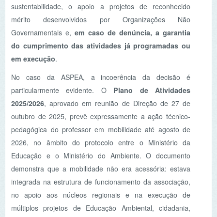
outubro de 2025, prevê expressamente a ação técnico-
pedagógica do professor em mobilidade até agosto de
2026, no âmbito do protocolo entre o Ministério da
Educação e o Ministério do Ambiente. O documento
demonstra que a mobilidade não era acessória: estava
integrada na estrutura de funcionamento da associação,
no apoio aos núcleos regionais e na execução de
múltiplos projetos de Educação Ambiental, cidadania,
ação climática, cooperação e desenvolvimento.
Esse plano identifica, de forma concreta, a participação
do professor em mobilidade em várias frentes de trabalho
da ASPEA, incluindo os projetos
Florestas.EDU
,
EducOceano
,
Projeto Rios
,
Capacitação ONGA-
ENED
,
Vamos Cuidar do Planeta!
,
ECO-DATA
e
CREEC
, bem como em atividades de formação,
comunicação, trabalho com escolas, acompanhamento
de grupos, redes de Educação Ambiental e eventos
nacionais e internacionais.