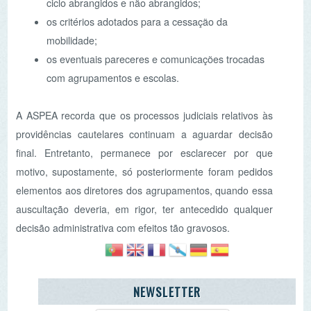
NEWSLETTER
AGENDA
«
<
agosto
2026
>
»
D
2ª
3ª
4ª
5ª
6ª
Sb
26
27
28
29
30
31
1
2
3
4
5
6
7
8
9
10
11
12
13
14
15
16
17
18
19
20
21
22
23
24
25
26
27
28
29