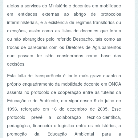
que possam ter sido considerados como base das
decisões.
Esta falta de transparência é tanto mais grave quanto o
próprio enquadramento da mobilidade docente em ONGA
assenta no protocolo de cooperação entre as tutelas da
Educação e do Ambiente, em vigor desde 9 de julho de
1996, reforçado em 16 de dezembro de 2005. Esse
protocolo prevê a colaboração técnico-científica,
pedagógica, financeira e logística entre os ministérios, a
promoção da Educação Ambiental para a
sustentabilidade, o apoio a projetos de reconhecido
mérito desenvolvidos por Organizações Não
Governamentais e,
em caso de denúncia, a garantia
do cumprimento das atividades já programadas ou
em execução
.
No caso da ASPEA, a incoerência da decisão é
particularmente evidente. O
Plano de Atividades
2025/2026
, aprovado em reunião de Direção de 27 de